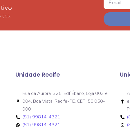
tivo
iços.
Unidade Recife
Un
Rua da Aurora, 325, Edf Ébano, Loja 003 e
A
004, Boa Vista, Recife-PE, CEP: 50.050-
e
000
P
(81) 99814-4321
(
(81) 99814-4321
(